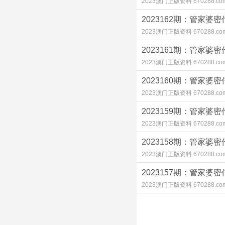
2023澳门正版资料 670288.co
2023162期：管家婆密
2023澳门正版资料 670288.co
2023161期：管家婆密
2023澳门正版资料 670288.co
2023160期：管家婆密
2023澳门正版资料 670288.co
2023159期：管家婆密
2023澳门正版资料 670288.co
2023158期：管家婆密
2023澳门正版资料 670288.co
2023157期：管家婆密
2023澳门正版资料 670288.co