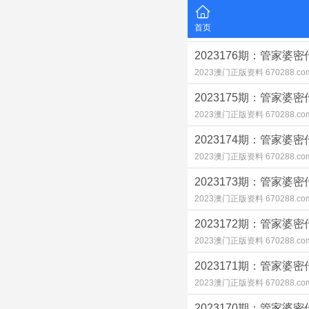
首页
2023176期：管家婆密
2023澳门正版资料 670288.co
2023175期：管家婆密
2023澳门正版资料 670288.co
2023174期：管家婆密
2023澳门正版资料 670288.co
2023173期：管家婆密
2023澳门正版资料 670288.co
2023172期：管家婆密
2023澳门正版资料 670288.co
2023171期：管家婆密
2023澳门正版资料 670288.co
2023170期：管家婆密